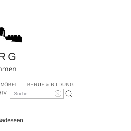
RG
ommen
MÖBEL
BERUF & BILDUNG
HIV
 Badeseen