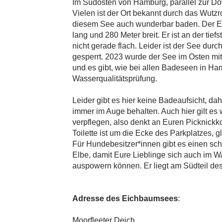
Im Südosten von Hamburg, parallel zur Do
Vielen ist der Ort bekannt durch das Wutz
diesem See auch wunderbar baden. Der Ei
lang und 280 Meter breit. Er ist an der tief
nicht gerade flach. Leider ist der See du
gesperrt. 2023 wurde der See im Osten mit
und es gibt, wie bei allen Badeseen in Ha
Wasserqualitätsprüfung.
Leider gibt es hier keine Badeaufsicht, dahe
immer im Auge behalten. Auch hier gilt es 
verpflegen, also denkt an Euren Picknickko
Toilette ist um die Ecke des Parkplatzes, 
Für Hundebesitzer*innen gibt es einen sc
Elbe, damit Eure Lieblinge sich auch im 
auspowern können. Er liegt am Südteil d
Adresse des Eichbaumsees
:
Moorfleeter Deich