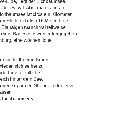
ve-Elbe, liegt der Eichbaumsee.
rock Festival. Aber man kann an
chbaumsee ist circa ein Kilometer
sten Stelle mit etwa 16 Meter Tiefe
rch Blaualgen manchmal teilweise
 einer Badestelle wieder freigegeben
mburg, eine wöchentliche
r solltet Ihr eure Kinder
wieder, sich selber zu
rb! Eine öffentliche
gleich hinter dem See.
hönen separaten Strand an der Dove-
Wasser
es Eichbaumsees.