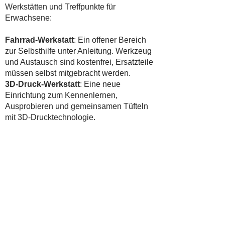
Werkstätten und Treffpunkte für
Erwachsene:
Fahrrad-Werkstatt
: Ein offener Bereich
zur Selbsthilfe unter Anleitung. Werkzeug
und Austausch sind kostenfrei, Ersatzteile
müssen selbst mitgebracht werden.
3D-Druck-Werkstatt
: Eine neue
Einrichtung zum Kennenlernen,
Ausprobieren und gemeinsamen Tüfteln
mit 3D-Drucktechnologie.
Spiele-Treff „Untap Altona“
: Ein
wöchentliches, offenes Treffen für Fans
des Kartenspiels
Magic: The Gathering
.
Sonntags ab 16 Uhr, offen für alle
Spielniveaus.
MOTTE-Garten & Hühnerhof
:
Ehrenamtlich organisierte, offene
Treffpunkte für Nachbarschaftsarbeit und
urbane Naturprojekte.