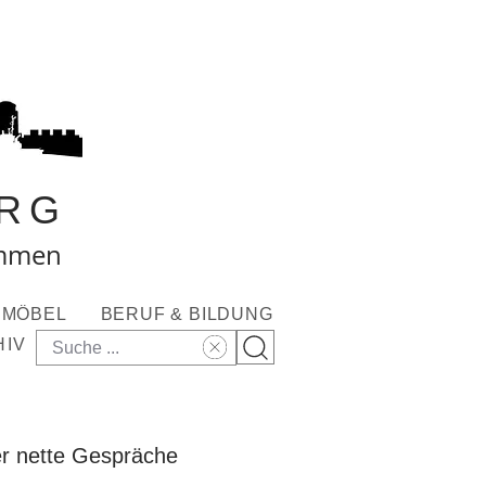
RG
ommen
MÖBEL
BERUF & BILDUNG
HIV
der nette Gespräche