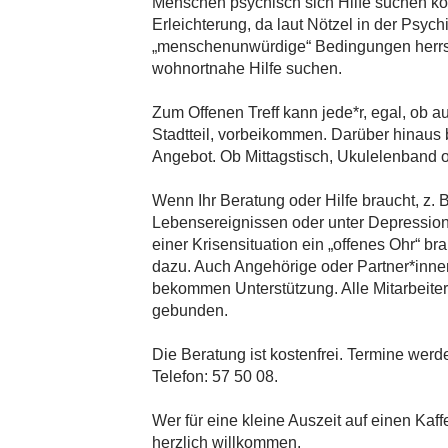
Menschen psychisch sich Hilfe suchen ko
Erleichterung, da laut Nötzel in der Psychi
„menschenunwürdige“ Bedingungen herrsc
wohnortnahe Hilfe suchen.
Zum Offenen Treff kann jede*r, egal, ob 
Stadtteil, vorbeikommen. Darüber hinaus 
Angebot. Ob Mittagstisch, Ukulelenband o
Wenn Ihr Beratung oder Hilfe braucht, z. 
Lebensereignissen oder unter Depressione
einer Krisensituation ein „offenes Ohr“ bra
dazu. Auch Angehörige oder Partner*inne
bekommen Unterstützung. Alle Mitarbeiter
gebunden.
Die Beratung ist kostenfrei. Termine werd
Telefon: 57 50 08.
Wer für eine kleine Auszeit auf einen Kaf
herzlich willkommen.