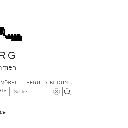
RG
ommen
MÖBEL
BERUF & BILDUNG
HIV
ace