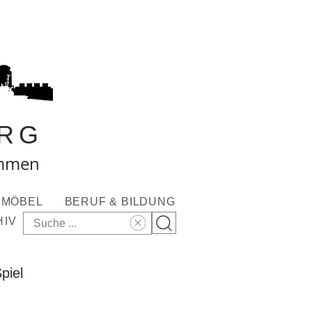
RG
ommen
MÖBEL
BERUF & BILDUNG
HIV
piel