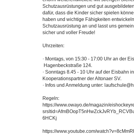
Schutzausrüstungen und gut ausgebildeten 
dafür, dass die Kinder sicher spielen könn
haben und wichtige Fähigkeiten entwickeln.
Schutzausrüstung an und lasst uns gemein
sicher und voller Freude!
Uhrzeiten:
· Montags, von 15:30 - 17:00 Uhr an der Eis
Hagenbeckstraße 124.
· Sonntags 8.45 - 10 Uhr auf der Eisbahn i
Kooperationspartner der Altonaer SV.
· Infos und Anmeldung unter:
laufschule@h
Regeln:
https://www.owayo.de/magazin/eishockeyre
srsltid=AfmBOopT5nHwZckJvRYb_RCV
6HCKj
https://www.youtube.com/watch?v=8cMm