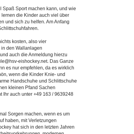
iel Spaß Sport machen kann, und wie
lernen die Kinder auch viel über
sen und sich zu helfen. Am Anfang
Schlittschuhfahren.
chts kosten, also vier
i in den Wallanlagen
 und auch die Anmeldung hierzu
ule@hsv-eishockey.net
. Das Ganze
ann es nur empfehlen, da es wirklich
hön, wenn die Kinder Knie- und
arme Handschuhe und Schlittschuhe
inen kleinen Pfand Sachen
t Ihr auch unter +49 163 / 9639248
nchmal Sorgen machen, wenn es um
uf haben, mit Verletzungen
ckey hat sich in den letzten Jahren
erheitsvorkehrungen, modernen