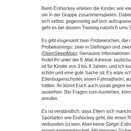
Beim Eishockey erleben die Kinder, wie v
sie in der Gruppe zusammenspielen. Dabei 
sich selbst, gegenseitig auf sich aufzupas
geht es bei diesem Training natürlich ums 
Es gibt insgesamt zwei Probewochen, die ni
Probetrainings: zwei in Stellingen und zwe
(
OpenStreetMap
). Genauere Informationen
findet Ihr unter der E-Mail Adresse
laufsch
ist für Kinder von 3 bis 9 Jahren, und ich k
schön und eine gute Sache ist. Es wäre sc
Ellenbogenschoner, einen Fahrradhelm, w
hätten. Ihr könnt Euch auch vorab gegen e
ausleihen. Bei Fragen zum Ausleihen, könn
anrufen.
Es ist verständlich, dass Eltern sich ma
Sportarten wie Eishockey geht, die einen R
verbunden zu sein. Aber keine Sorge! Eisho
enorm weiterentwickelt. Mit strengen Sich