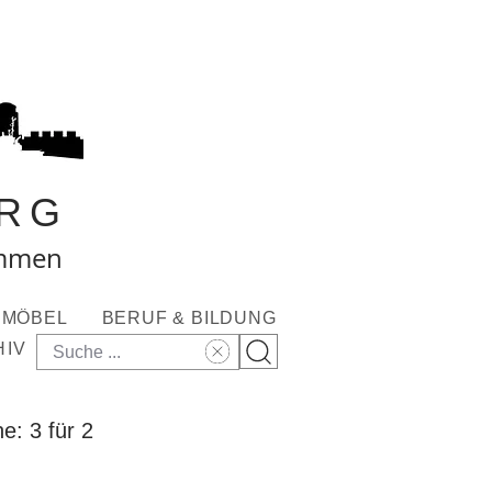
RG
ommen
MÖBEL
BERUF & BILDUNG
HIV
e: 3 für 2