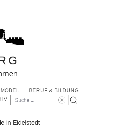
RG
ommen
MÖBEL
BERUF & BILDUNG
HIV
e in Eidelstedt