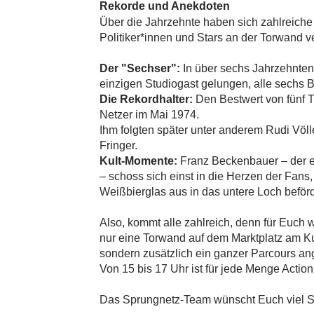
Rekorde und Anekdoten
Über die Jahrzehnte haben sich zahlreiche
Politiker*innen und Stars an der Torwand v
Der "Sechser":
In über sechs Jahrzehnten
einzigen Studiogast gelungen, alle sechs B
Die Rekordhalter:
Den Bestwert von fünf Tr
Netzer im Mai 1974.
Ihm folgten später unter anderem Rudi Völl
Fringer.
Kult-Momente:
Franz Beckenbauer – der es
– schoss sich einst in die Herzen der Fans
Weißbierglas aus in das untere Loch beförd
Also, kommt alle zahlreich, denn für Euch w
nur eine Torwand auf dem Marktplatz am Ku
sondern zusätzlich ein ganzer Parcours ang
Von 15 bis 17 Uhr ist für jede Menge Action
Das Sprungnetz-Team wünscht Euch viel 