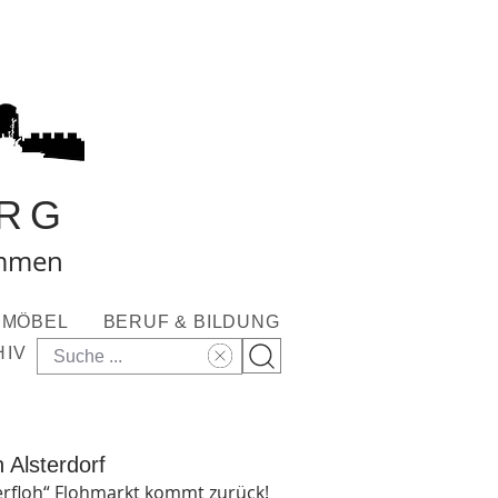
RG
ommen
MÖBEL
BERUF & BILDUNG
HIV
 Alsterdorf
erfloh“ Flohmarkt kommt zurück!