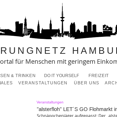
PRUNGNETZ HAMBU
ortal fü
r Menschen mit geringem Eink
SEN & TRINKEN
DO IT YOURSELF
FREIZEIT
IALES
VERANSTALTUNGEN
ÜBER UNS
ARC
Veranstaltungen
"alsterfloh" LET´S GO Flohmarkt in
Schnäppchenjäger aufgepasst: Der „alst