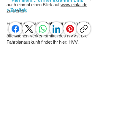
Hier mehr... öffnet externen Link
auch einmal einen Blick auf
www.einfal.de
< Zurück
zu werfen.
Für eine entspannte Fahrt zur bunten Meile
in Barmbek nehmt Ihr am besten die
öffentlichen Verkehrsmittel des HVVs. Die
Fahrplanauskunft findet Ihr hier:
HVV.