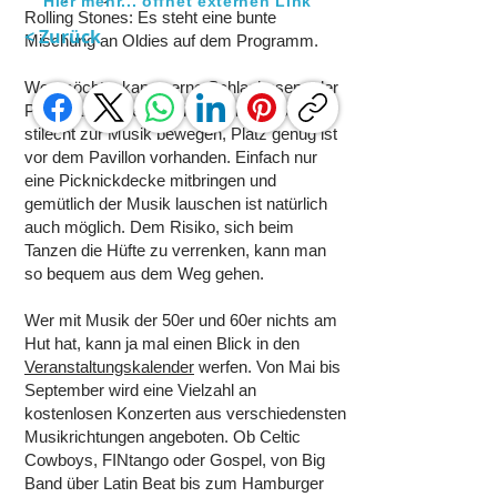
Hier mehr... öffnet externen Link
Rolling Stones: Es steht eine bunte
< Zurück
Mischung an Oldies auf dem Programm.
Wer möchte, kann gerne Schlaghosen oder
Petticoat aus dem Keller holen und sich
stilecht zur Musik bewegen, Platz genug ist
vor dem Pavillon vorhanden. Einfach nur
eine Picknickdecke mitbringen und
gemütlich der Musik lauschen ist natürlich
auch möglich. Dem Risiko, sich beim
Tanzen die Hüfte zu verrenken, kann man
so bequem aus dem Weg gehen.
Wer mit Musik der 50er und 60er nichts am
Hut hat, kann ja mal einen Blick in den
Veranstaltungskalender
werfen. Von Mai bis
September wird eine Vielzahl an
kostenlosen Konzerten aus verschiedensten
Musikrichtungen angeboten. Ob Celtic
Cowboys, FINtango oder Gospel, von Big
Band über Latin Beat bis zum Hamburger