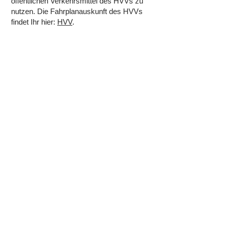
öffentlichen Verkehrsmittel des HVVs zu
nutzen. Die Fahrplanauskunft des HVVs
findet Ihr hier:
HVV
.