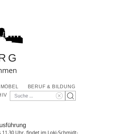
RG
ommen
MÖBEL
BERUF & BILDUNG
HIV
ausführung
 11.30 Uhr, findet im Loki-Schmidt-