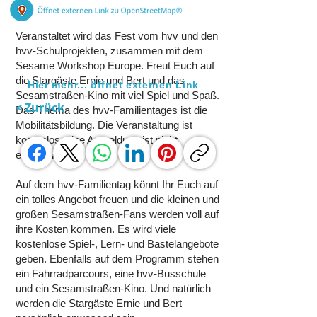
Veranstaltet wird das Fest vom hvv und den
hvv-Schulprojekten, zusammen mit dem
Sesame Workshop Europe. Freut Euch auf
die Stargäste Ernie und Bert und das
Hier mehr... öffnet externen Link
Sesamstraßen-Kino mit viel Spiel und Spaß.
< Zurück
Das Thema des hvv-Familientages ist die
Mobilitätsbildung. Die Veranstaltung ist
kostenlos, eine Anmeldung ist nicht
erforderlich.
Auf dem hvv-Familientag könnt Ihr Euch auf
ein tolles Angebot freuen und die kleinen und
großen Sesamstraßen-Fans werden voll auf
ihre Kosten kommen. Es wird viele
kostenlose Spiel-, Lern- und Bastelangebote
geben. Ebenfalls auf dem Programm stehen
ein Fahrradparcours, eine hvv-Busschule
und ein Sesamstraßen-Kino. Und natürlich
werden die Stargäste Ernie und Bert