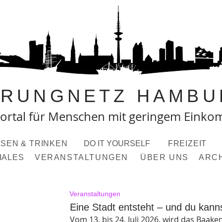
PRUNGNETZ HAMBU
ortal fü
r Menschen mit geringem Eink
SEN & TRINKEN
DO IT YOURSELF
FREIZEIT
IALES
VERANSTALTUNGEN
ÜBER UNS
ARC
Veranstaltungen
Eine Stadt entsteht – und du kann
Vom 13. bis 24. Juli 2026, wird das Baake