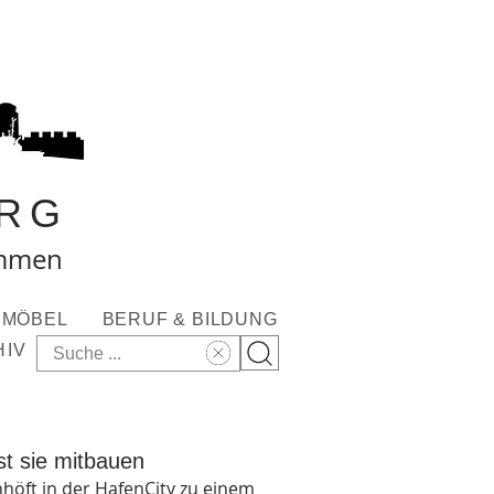
RG
ommen
MÖBEL
BERUF & BILDUNG
HIV
st sie mitbauen
nhöft in der HafenCity zu einem