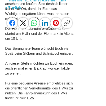
Hier mehr... öffnet externen Link
ansehen und kaufen. Seid deshalb lieber
< Zurück
früher vor Ort, damit Ihr Euch das
Wichtigste ergattern könnt, was Ihr haben
möchtet oder braucht.
Der Flohmarkt auf dem Großneumarkt
startet um 9 Uhr und der Flohmarkt in Altona
um 10 Uhr.
Das Sprungnetz-Team wünscht Euch viel
Spaß beim Stöbern und Schnäppchenjagen.
An dieser Stelle möchten wir Euch einladen,
auch einmal einen Blick auf
www.einfal.de
zu werfen.
Für eine bequeme Anreise empfiehlt es sich,
die öffentlichen Verkehrsmittel des HVVs zu
nutzen. Die Fahrplanauskunft des HVVs
findet Ihr hier:
HVV
.