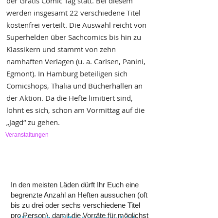
der Gratis Comic Tag statt. Bei diesem
werden insgesamt 22 verschiedene Titel
kostenfrei verteilt. Die Auswahl reicht von
Superhelden über Sachcomics bis hin zu
Klassikern und stammt von zehn
namhaften Verlagen (u. a. Carlsen, Panini,
Egmont). In Hamburg beteiligen sich
Comicshops, Thalia und Bücherhallen an
der Aktion. Da die Hefte limitiert sind,
lohnt es sich, schon am Vormittag auf die
„Jagd“ zu gehen.
Veranstaltungen
In den meisten Läden dürft Ihr Euch eine
begrenzte Anzahl an
Heften
aussuchen (oft
bis zu drei oder sechs verschiedene Titel
pro Person), damit die Vorräte für möglichst