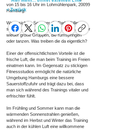
Hier mehr... öffnet externen Link
von 15 bis 16 Uhr im Lohmühlenpark, 20099
< Zurück
Hamburg.
Wenn sich im Sommer die Parks füllen,
sieht man Jogger, Spaziergänger und immer
wieder große Gruppen, die rumspringen
oder tanzen. Was treiben die da eigentlich?
Einer der offensichtlichsten Vorteile ist die
frische Luft, die man beim Training im Freien
einatmen kann. Im Gegensatz zu stickigen
Fitnessstudios ermöglicht die natürliche
Umgebung Hamburgs eine bessere
Sauerstoffzufuhr und trägt dazu bei, dass
man sich während des Trainings vitaler und
erfrischter fühlt.
Im Frühling und Sommer kann man die
wärmenden Sonnenstrahlen genießen,
während im Herbst und Winter das Training
auch in der kühlen Luft eine willkommene