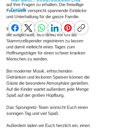
Hier mehr... öffnet externen Link
auf Ihre Fragen zu erhalten. Die freiwillige
< Zurück
Feuerwehr verspricht spannende Einblicke
und Unterhaltung für die ganze Familie.
Wer Leben retten möchte, hat hier erstmals
die Möglichkeit, sich direkt vor Ort als
Stammzellspender registrieren zu lassen
und damit vielleicht eines Tages zum
Hoffnungsträger für einen schwer kranken
Menschen zu werden.
Bei moderner Musik, erfrischenden
Getränken und leckeren Speisen können die
Gäste die besondere Atmosphäre genießen.
Auf die Kinder wartet außerdem jede Menge
Spaß auf der großen Hüpfburg.
Das Sprungnetz-Team wünscht Euch einen
sonnigen Tag und viel Spaß.
Außerdem laden wir Euch herzlich ein, einen