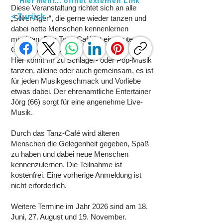
Hier mehr... öffnet externen Link
Diese Veranstaltung richtet sich an alle
< Zurück
„Silver Ager“, die gerne wieder tanzen und
dabei nette Menschen kennenlernen
möchten. Das Tanz-Café ist eine gute
Gelegenheit dazu.
Hier könnt Ihr zu Schlager- oder Pop-Musik
tanzen, alleine oder auch gemeinsam, es ist
für jeden Musikgeschmack und Vorliebe
etwas dabei. Der ehrenamtliche Entertainer
Jörg (66) sorgt für eine angenehme Live-
Musik.
Durch das Tanz-Café wird älteren
Menschen die Gelegenheit gegeben, Spaß
zu haben und dabei neue Menschen
kennenzulernen. Die Teilnahme ist
kostenfrei. Eine vorherige Anmeldung ist
nicht erforderlich.
Weitere Termine im Jahr 2026 sind am 18.
Juni, 27. August und 19. November.