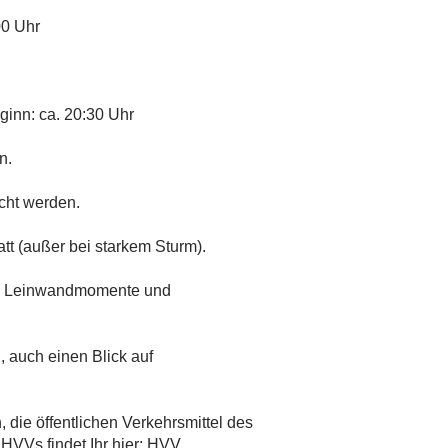
00 Uhr
eginn: ca. 20:30 Uhr
n.
cht werden.
tt (außer bei starkem Sturm).
e Leinwandmomente und
, auch einen Blick auf
 die öffentlichen Verkehrsmittel des
VVs findet Ihr hier:
HVV
.