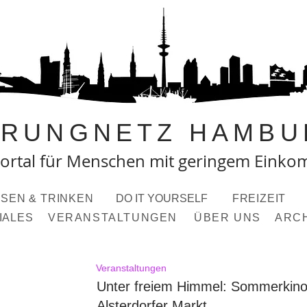
PRUNGNETZ HAMBU
ortal fü
r Menschen mit geringem Eink
SEN & TRINKEN
DO IT YOURSELF
FREIZEIT
IALES
VERANSTALTUNGEN
ÜBER UNS
ARC
Veranstaltungen
Unter freiem Himmel: Sommerkin
Alsterdorfer Markt