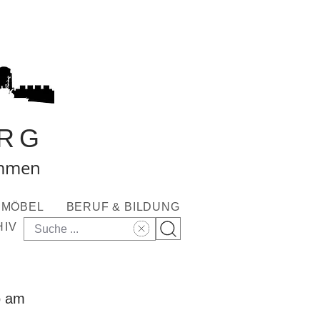
RG
ommen
MÖBEL
BERUF & BILDUNG
HIV
o am