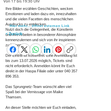
Von 17 bis 19:30 Uhr
Ihre Bilder erzählen Geschichten, wecken
Emotionen und laden dazu ein, innezuhalten
und die vielen Facetten des menschlichen
Ausdrucks zu entdecken.
Hier mehr... öffnet externen Link
Nutzt doch die Gelegenheit, die Künstlerin
< Zurück
und ihre Arbeiten in besonderer Atmosphäre
kennenzulernen und sich von ihr inspirieren
zu lassen.
Der Eintritt ist kostenfrei. Eine Anmeldung ist
bis zum
13.07.2026
möglich, Tickets sind
nicht erforderlich. Anmelden könnt Ihr Euch
direkt in der Haspa Filiale oder unter
040 357
896 353
.
Das Sprungnetz-Team wünscht allen viel
Spaß bei der Vernissage von Maike
Thamsen.
An dieser Stelle möchten wir Euch einladen,