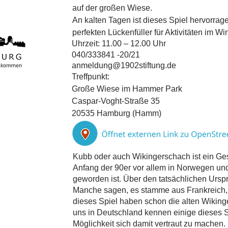
auf der großen Wiese.
An kalten Tagen ist dieses Spiel hervorrag
perfekten Lückenfüller für Aktivitäten im Wi
Uhrzeit: 11.00 – 12.00 Uhr
040/333841 -20/21
anmeldung@1902stiftung.de
Treffpunkt:
Große Wiese im Hammer Park
Caspar-Voght-Straße 35
20535 Hamburg (Hamm)
Kubb oder auch Wikingerschach ist ein Gesc
Anfang der 90er vor allem in Norwegen u
geworden ist. Über den tatsächlichen Urspr
Manche sagen, es stamme aus Frankreich, 
dieses Spiel haben schon die alten Wiking
uns in Deutschland kennen einige dieses Sp
Möglichkeit sich damit vertraut zu machen.