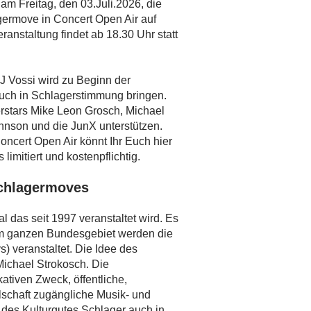
am Freitag, den 03.Juli.2026, die
germove in Concert Open Air auf
ranstaltung findet ab 18.30 Uhr statt
 Vossi wird zu Beginn der
 Euch in Schlagerstimmung bringen.
rstars Mike Leon Grosch, Michael
nson und die JunX unterstützen.
oncert Open Air könnt Ihr Euch hier
limitiert und kostenpflichtig.
chlagermoves
l das seit 1997 veranstaltet wird. Es
t. Im ganzen Bundesgebiet werden die
 veranstaltet. Die Idee des
ichael Strokosch. Die
ativen Zweck, öffentliche,
lschaft zugängliche Musik- und
 des Kulturgutes Schlager auch in