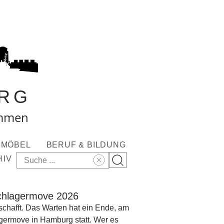
RG
ommen
MÖBEL
BERUF & BILDUNG
HIV
Schlagermove 2026
schafft. Das Warten hat ein Ende, am
agermove in Hamburg statt. Wer es