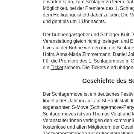
erwarten kann, zum Schlager zu feiern, hat 
Möglichkeit, bei der Premiere des 1. Schla
dem Heiligengeistfeld dabei zu sein. Die Ve
und geht bis um 1 Uhr nachts.
Der Bühnengastgeber und Schlager-Kult DJ
Veranstaltung gleich richtig loslegen und
Live auf der Bühne werden ihn die Schlage
Holm, Anna-Maria Zimmermann, Daniel Joh
Für die Premiere des 1. Schlagermove in C
ein
Ticket
sichern. Die Tickets sind übrigens 
Geschichte des S
Der Schlagermove ist ein deutsches Festiva
findet jedes Jahr im Juli auf St.Pauli stat
sogenannten S-Move (Schlagermove-Partys)
Schlagermoves ist von Thomas Voigt und M
Veranstalter*innen verfolgen den kommunik
kostenlose und allen Mitgliedern der Gesel
Tanzveranstaltungen zur Aufrechterhaltung