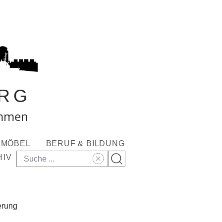
RG
ommen
MÖBEL
BERUF & BILDUNG
HIV
erung