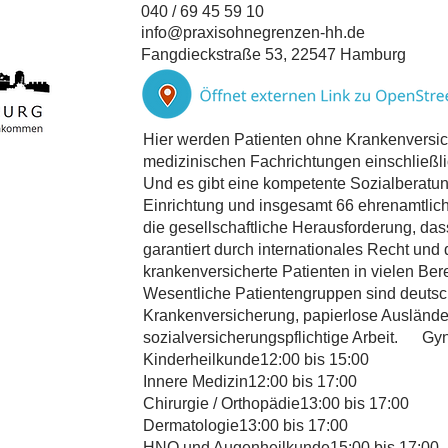
040 / 69 45 59 10
info@praxisohnegrenzen-hh.de
Fangdieckstraße 53, 22547 Hamburg
Hier werden Patienten ohne Krankenversic
medizinischen Fachrichtungen einschließli
Und es gibt eine kompetente Sozialberatung
Einrichtung und insgesamt 66 ehrenamtliche
die gesellschaftliche Herausforderung, da
garantiert durch internationales Recht und 
krankenversicherte Patienten in vielen Bere
Wesentliche Patientengruppen sind deuts
Krankenversicherung, papierlose Ausländ
sozialversicherungspflichtige Arbeit. Gy
Kinderheilkunde12:00 bis 15:00
Innere Medizin12:00 bis 17:00
Chirurgie / Orthopädie13:00 bis 17:00
Dermatologie13:00 bis 17:00
HNO und Augenheilkunde15:00 bis 17:00