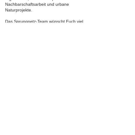
Nachbarschaftsarbeit und urbane
Naturprojekte.
Das Sprungnetz-Team wünscht Euch viel
Spaß beim Erkunden der „MOTTE“ und ihren
tollen Angeboten für Jung und Alt.
An dieser Stelle möchten wir Euch einladen,
auch einmal einen Blick auf
www.einfal.de
zu
werfen.
Für eine gemütliche Anreise zur MOTTE
empfiehlt es sich, die öffentlichen
Verkehrsmittel des HVVs zu nutzen. Die
Fahrplanauskunft des HVVs findet Ihr hier:
HVV
.