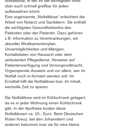
Notfalldose, in der ihr die wichtigsten Infos
über euch schnell greifbar für jeden
aufbewahren könnt.
Eine sogenannte „Notfalldose“ erleichtert die
Arbeit von Notarzt und Sanitätern: Sie enthält
die wichtigsten Gesundheitsinfos des
Patienten oder der Patientin. Dazu gehören
z.B. Information zu Vorerkrankungen, ein
aktueller Medikamentenplan,
Unverträglichkeiten und Allergien,
Kontaktdaten von Hausarzt oder dem
ambulanten Pflegedienst, Hinweise auf
Patientenverfügung und Vorsorgevollmacht,
Organspende-Ausweis und vor allem, wer im
Notfall noch in-formiert werden soll. Im
Ernstfall hilft die Notfalldose bzw. ihr Inhalt,
wertvolle Zeit zu sparen.
Die Notfalldose wird im Kühlschrank gelagert,
da es in jeder Wohnung einen Kühlschrank
gibt. In der Apotheke kosten diese
Notfalldosen ca. 10,- Euro. Beim Deutschen
Roten Kreuz, bei den Johannitern und
anderen bekommt man sie für eine kleine