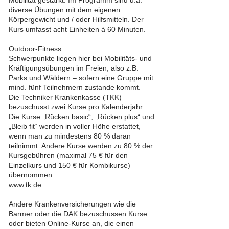
Mobilität gestärkt. Im Programm sind u.a.
diverse Übungen mit dem eigenen
Körpergewicht und / oder Hilfsmitteln. Der
Kurs umfasst acht Einheiten á 60 Minuten.
Outdoor-Fitness:
Schwerpunkte liegen hier bei Mobilitäts- und
Kräftigungsübungen im Freien; also z.B.
Parks und Wäldern – sofern eine Gruppe mit
mind. fünf Teilnehmern zustande kommt.
Die Techniker Krankenkasse (TKK)
bezuschusst zwei Kurse pro Kalenderjahr.
Die Kurse „Rücken basic“, „Rücken plus“ und
„Bleib fit“ werden in voller Höhe erstattet,
wenn man zu mindestens 80 % daran
teilnimmt. Andere Kurse werden zu 80 % der
Kursgebühren (maximal 75 € für den
Einzelkurs und 150 € für Kombikurse)
übernommen.
www.tk.de
Andere Krankenversicherungen wie die
Barmer oder die DAK bezuschussen Kurse
oder bieten Online-Kurse an, die einen