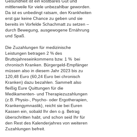
Gesundheit ist ein kostbares Gut und
mittlerweile für viele unbezahlbar geworden.
Da ist es unbedingt ratsam, den Krankheiten
erst gar keine Chance zu geben und sie
bereits im Vorfelde Schachmatt zu setzen –
durch Bewegung, ausgewogene Ernährung
und Spaß.
Die Zuzahlungen für medizinische
Leistungen betragen 2 % des
Bruttojahreseinkommens bzw. 1 % bei
chronisch Kranken. Bürgergeld-Empfänger
müssen also in diesem Jahr 2023 bis zu
120,48 Euro (60,24 Euro bei chronisch
Kranken) dazu bezahlen. Sammelt also
fleißig Eure Quittungen für die
Medikamenten- und Therapiezuzahlungen
(z.B. Physio-, Psycho- oder Ergotherapien,
Krankengymnastik), reicht sie bei Euren
Kassen ein, sobald Ihr den o.g. Betrag
überschritten habt, und schon seid Ihr für
den Rest des Kalenderjahres von weiteren
Zuzahlungen befreit.