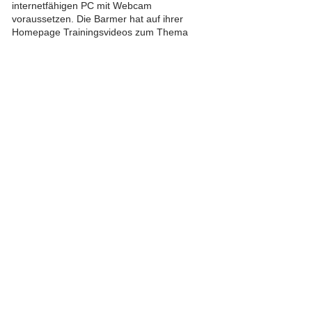
internetfähigen PC mit Webcam
voraussetzen. Die Barmer hat auf ihrer
Homepage Trainingsvideos zum Thema
Rücken zu bieten, die sich auf jeden Fall
anzuschauen lohnen.
Mehr unter
www.barmer.de
,
https://www.aok.de/pk/rh/
und
www.dak.de
Also, schaut doch mal auf die Homepages
und kommt fit durch den Sommer!
Hier mehr... öffnet externen Link
< Zurück