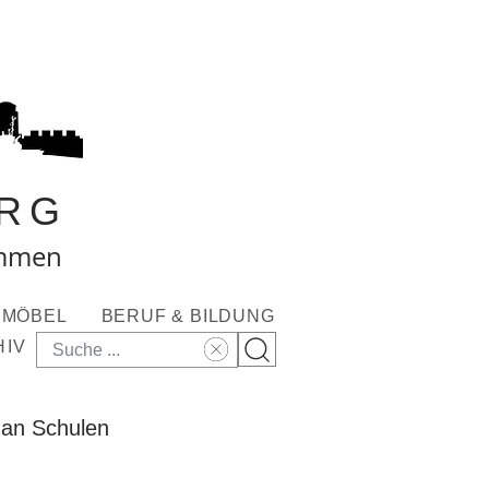
RG
ommen
MÖBEL
BERUF & BILDUNG
HIV
 an Schulen