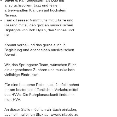
Silvie & Kai
: Begeistern als Duo mit
anspruchsvollem Jazz und feinen,
artverwandten Klängen auf höchstem
Niveau.
Frank Freese
: Nimmt uns mit Gitarre und
Gesang mit zu den großen musikalischen
Highlights von Bob Dylan, den Stones und
Co.
Kommt vorbei und das gerne auch in
Begleitung und erlebt einen musikalischen
Abend.
Wir, das Sprungnetz-Team, wünschen Euch
ein angenehmes Zuhören und musikalisch
vielfältige Eindrücke!
Für eine bequeme Reise nach Jenfeld nehmt
Ihr am besten die öffentlichen Verkehrsmittel
des HVVs. Die Fahrplanauskunft findet Ihr
hier:
HVV
.
An dieser Stelle möchten wir Euch einladen,
auch einmal einen Blick auf
www.einfal.de
zu