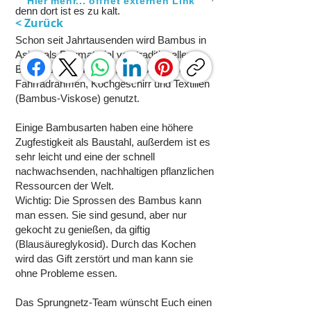
Hier mehr... öffnet externen Link
denn dort ist es zu kalt.
< Zurück
Schon seit Jahrtausenden wird Bambus in
Asien als Baumaterial von traditionellen
Bauweisen für Häuser, Gerüste, Brücken,
Fahrradrahmen, Kochgeschirr und Textilien
(Bambus-Viskose) genutzt.
Einige Bambusarten haben eine höhere
Zugfestigkeit als Baustahl, außerdem ist es
sehr leicht und eine der schnell
nachwachsenden, nachhaltigen pflanzlichen
Ressourcen der Welt.
Wichtig: Die Sprossen des Bambus kann
man essen. Sie sind gesund, aber nur
gekocht zu genießen, da giftig
(Blausäureglykosid). Durch das Kochen
wird das Gift zerstört und man kann sie
ohne Probleme essen.
Das Sprungnetz-Team wünscht Euch einen