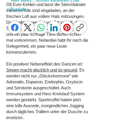
Hier mehr... öffnet externen Link
Ölt Eure Kehlen und lasst die Stimmbänder
< Zurück
vibrieren! Alle sind eingeladen, an der
frischen Luft aus vollem Hals mitzusingen.
Die Liedtexte werden vor Ort verteilt, der
Spaß an der Sache steht im Vordergrund
und ein paar schräge Töne dürfen schon
mal vorkommen. Nebenbei habt Ihr noch die
Gelegenheit, ein paar neue Leute
kennenzulernen.
Ein positiver Nebeneffekt des Ganzen ist:
Singen macht glücklich und ist gesund
. Es
werden nicht nur „Glückshormone“ wie
Adrenalin, Dopamin, Endorphin, Oxytocin
und Serotonin ausgeschüttet. Auch
Immunsystem und Herz-Kreislauf-System
werden gestärkt. Sportmuffel haben jetzt
eine tolle Ausrede, morgendliches Jogging
durch tägliches Trällern unter der Dusche zu
ersetzen.