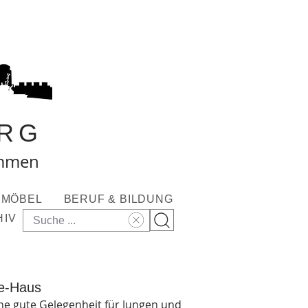
RG
ommen
MÖBEL
BERUF & BILDUNG
HIV
ie-Haus
ine gute Gelegenheit für Jungen und