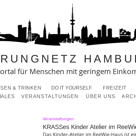
PRUNGNETZ HAMBU
ortal fü
r Menschen mit geringem Eink
SEN & TRINKEN
DO IT YOURSELF
FREIZEIT
IALES
VERANSTALTUNGEN
ÜBER UNS
ARC
Veranstaltungen
KRASSes Kinder Atelier im ReeW
Das Kinder-Atelier im ReeWie-Haus ist e