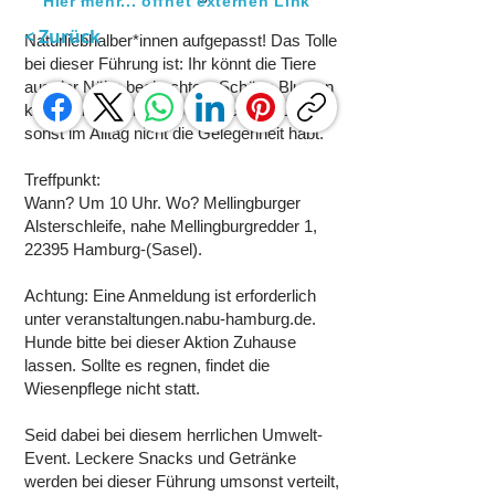
Hier mehr... öffnet externen Link
< Zurück
Naturliebhalber*innen aufgepasst! Das Tolle
bei dieser Führung ist: Ihr könnt die Tiere
aus der Nähe beobachten. Schöne Blumen
könnt Ihr sehen und fotografieren, wozu Ihr
sonst im Alltag nicht die Gelegenheit habt.
Treffpunkt:
Wann? Um 10 Uhr. Wo? Mellingburger
Alsterschleife, nahe Mellingburgredder 1,
22395 Hamburg-(Sasel).
Achtung: Eine Anmeldung ist erforderlich
unter veranstaltungen.nabu-hamburg.de.
Hunde bitte bei dieser Aktion Zuhause
lassen. Sollte es regnen, findet die
Wiesenpflege nicht statt.
Seid dabei bei diesem herrlichen Umwelt-
Event. Leckere Snacks und Getränke
werden bei dieser Führung umsonst verteilt,